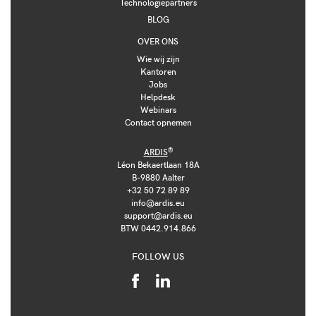
Technologiepartners
BLOG
OVER ONS
Wie wij zijn
Kantoren
Jobs
Helpdesk
Webinars
Contact opnemen
®
ARDIS
Léon Bekaertlaan 18A
B-9880 Aalter
+32 50 72 89 89
info@ardis.eu
support@ardis.eu
BTW 0442.914.866
FOLLOW US