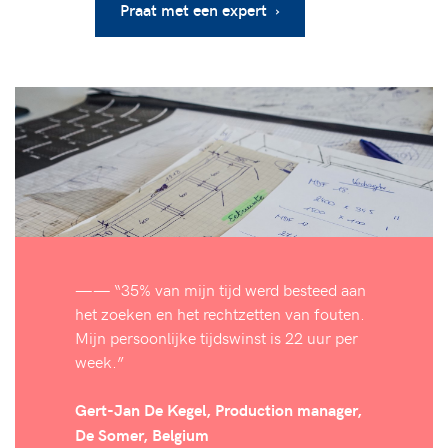
Praat met een expert ›
—— “35% van mijn tijd werd besteed aan
het zoeken en het rechtzetten van fouten.
Mijn persoonlijke tijdswinst is 22 uur per
week.”
Gert-Jan De Kegel, Production manager,
De Somer, Belgium