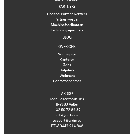
PARTNERS
Channel Partner Netwerk
Partner worden
Machinefabrikanten
Technologiepartners
BLOG
OVER ONS
Wie wij zijn
Kantoren
Jobs
Helpdesk
Webinars
Contact opnemen
®
ARDIS
Léon Bekaertlaan 18A
B-9880 Aalter
+32 50 72 89 89
info@ardis.eu
support@ardis.eu
BTW 0442.914.866