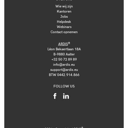
Wie wij zijn
Kantoren
Jobs
Helpdesk
Webinars
Contact opnemen
®
ARDIS
Léon Bekaertlaan 18A
B-9880 Aalter
+32 50 72 89 89
info@ardis.eu
support@ardis.eu
BTW 0442.914.866
FOLLOW US
®