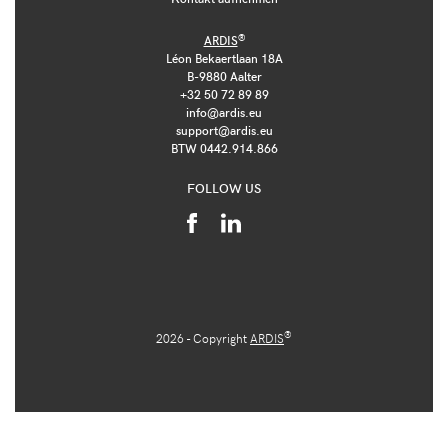
®
ARDIS
Léon Bekaertlaan 18A
B-9880 Aalter
+32 50 72 89 89
info@ardis.eu
support@ardis.eu
BTW 0442.914.866
FOLLOW US
®
2026 - Copyright
ARDIS